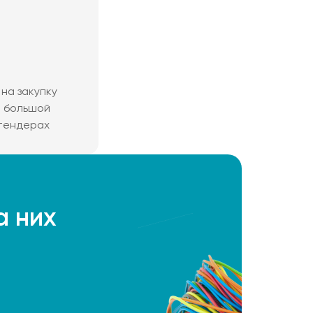
на закупку
м большой
 тендерах
а них