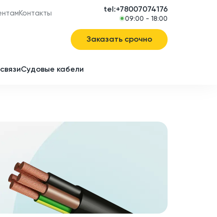
tel:+78007074176
ентам
Контакты
09:00 - 18:00
Заказать срочно
связи
Судовые кабели
в
ие