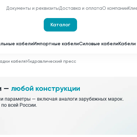
Документы и реквизиты
Доставка и оплата
О компании
Кли
Каталог
Оплата и доставка
Наши сертификаты
льные кабели
Импортные кабели
Силовые кабели
Кабели 
Мы являемся
поставщиками для
адки кабеля
Гидравлический пресс
Срочное изготовление
отечественных
заводов-изготовителей
Принимаем заявки 24 часа 
сутки
и —
любой конструкции
Партнерство
Получить спецпредложен
ши параметры — включая аналоги зарубежных марок.
 по всей России.