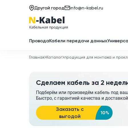
Другой город
info@n-kabel.ru
Провода
Кабели передачи данных
Универса
Главная
Каталог
продукция для монтажа и прокл
Сделаем кабель за 2 недел
Подберём или произведём кабель под ва
Быстро, с гарантией качества и доставкой
Заказать с
10%
выгодой