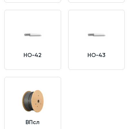
НО-42
НО-43
ВПсл