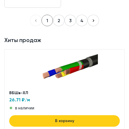
1
2
3
4
Хиты продаж
ВБШв-ХЛ
26.71
₽/м
в наличии
В корзину