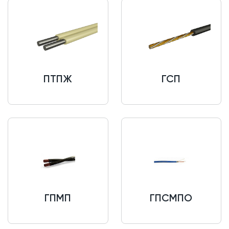
ПТПЖ
ГСП
ГПМП
ГПСМПО