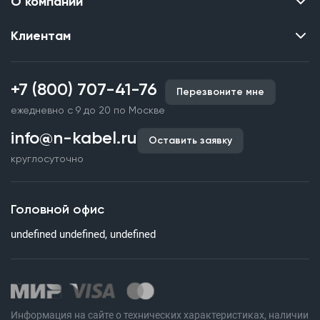
О компании
Клиентам
Контакты
О нас
Каталог
Наши объекты
+7 (800) 707-41-76
Перезвоните мне
Производство кабельной продукции
Партнерство
ежедневно с 9 до 20 по Москве
Срочное изготовление
Документы и реквизиты
info@n-kabel.ru
Оплата и доставка
Оставить заявку
Сертификаты
круглосуточно
Гарантия качества
Вакансии
Страхование
Склады
Головной офис
Статьи
undefined undefined, undefined
Вопросы и ответы
Информация на сайте о технических характеристиках, наличии